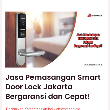
Jasa
Pemasangan
Smart
Door
Lock
Jakarta
Bergaransi
dan
Cepat!
Jasa Pemasangan Smart
Door Lock Jakarta
Bergaransi dan Cepat!
Tinggalkan Komentar
/
Artikel
/
aksesmandiriid