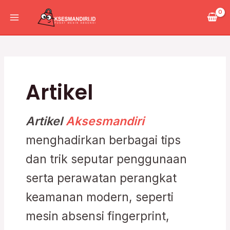
Lewati
Post
Main
ke
pagination
Menu
konten
Artikel
Artikel
Aksesmandiri
menghadirkan berbagai tips
dan trik seputar penggunaan
serta perawatan perangkat
keamanan modern, seperti
mesin absensi fingerprint,