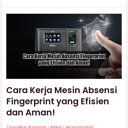
Cara
Kerja
Mesin
Absensi
Fingerprint
yang
Efisien
dan
Aman!
Cara Kerja Mesin Absensi
Fingerprint yang Efisien
dan Aman!
Tinggalkan Komentar
/
Artikel
/
aksesmandiriid