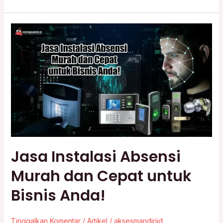
Jasa
Instalasi
Absensi
Murah
dan
Cepat
untuk
Bisnis
Anda!
Jasa Instalasi Absensi
Murah dan Cepat untuk
Bisnis Anda!
Tinggalkan Komentar
/
Artikel
/
aksesmandiriid