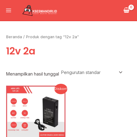
Lewati
Main
ke
Menu
konten
Beranda
/ Produk dengan tag “12v 2a”
12v 2a
Menampilkan hasil tunggal
Harga
Harga
Diskon!
aslinya
saat
adalah:
ini
Rp350.000.
adalah:
Rp270.000.