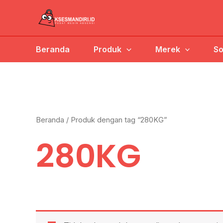
Lewati
ke
konten
Beranda
Produk
Merek
So
Beranda
/ Produk dengan tag “280KG”
280KG