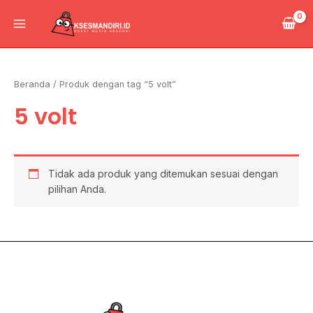
Lewati
Main
ke
Menu
konten
Beranda
/ Produk dengan tag “5 volt”
5 volt
Tidak ada produk yang ditemukan sesuai dengan
pilihan Anda.