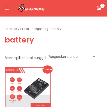
Lewati
Main
ke
Menu
konten
Beranda
/ Produk dengan tag “battery”
battery
Menampilkan hasil tunggal
Harga
Harga
Diskon!
aslinya
saat
adalah:
ini
Rp400.000.
adalah:
Rp200.000.