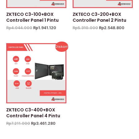
ZKTECO C3-100+BOX
ZKTECO C3-200+BOX
Controller Panel 1 Pintu
Controller Panel 2 Pintu
Rp
4.044.000
Rp
1.941.120
Rp
5.310.000
Rp
2.548.800
Harga
Harga
Diskon!
aslinya
saat
adalah:
ini
Rp7.211.000.
adalah:
Rp3.461.280.
ZKTECO C3-400+BOX
Controller Panel 4 Pintu
Rp
7.211.000
Rp
3.461.280