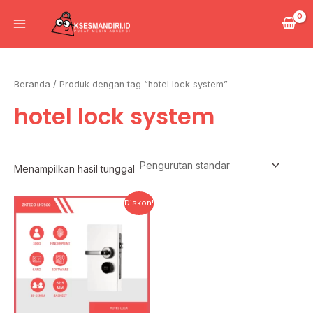
Lewati
Main
ke
Menu
konten
Beranda
/ Produk dengan tag “hotel lock system”
hotel lock system
Menampilkan hasil tunggal
Harga
Harga
Diskon!
aslinya
saat
adalah:
ini
Rp3.981.000.
adalah:
Rp1.910.880.