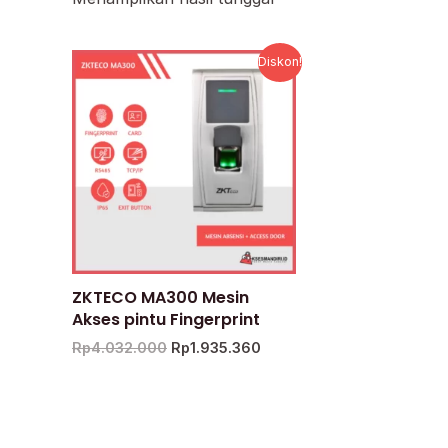
Harga
Harga
Diskon!
aslinya
saat
adalah:
ini
Rp4.032.000.
adalah:
Rp1.935.360.
ZKTECO MA300 Mesin
Akses pintu Fingerprint
Rp
4.032.000
Rp
1.935.360