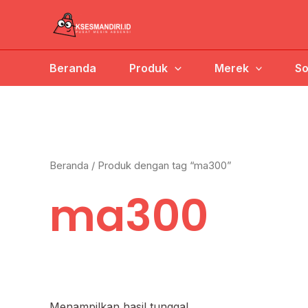
Lewati
ke
konten
Beranda
Produk
Merek
So
Beranda
/ Produk dengan tag “ma300”
ma300
Menampilkan hasil tunggal