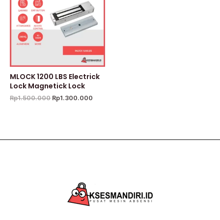
Rp1.300.000.
MLOCK 1200 LBS Electrick
Lock Magnetick Lock
Rp
1.500.000
Rp
1.300.000