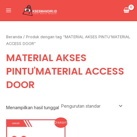
Lewati
Main
ke
Menu
konten
Beranda
/ Produk dengan tag “MATERIAL AKSES PINTU'MATERIAL
ACCESS DOOR”
MATERIAL AKSES
PINTU'MATERIAL ACCESS
DOOR
Menampilkan hasil tunggal
Harga
Harga
Diskon!
aslinya
saat
adalah:
ini
Rp1.500.000.
adalah: