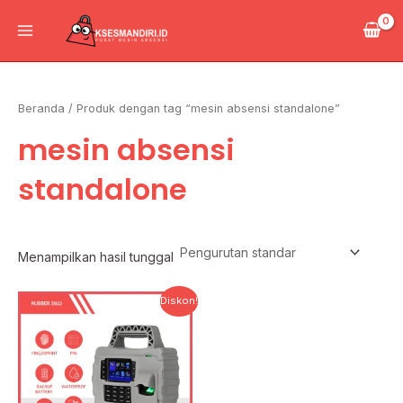
Lewati
Main
ke
Menu
konten
Beranda
/ Produk dengan tag “mesin absensi standalone”
mesin absensi
standalone
Menampilkan hasil tunggal
Harga
Harga
Diskon!
aslinya
saat
adalah:
ini
Rp10.000.000.
adalah:
Rp5.000.000.