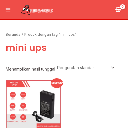
Lewati
Main
ke
Menu
konten
Beranda
/ Produk dengan tag “mini ups”
mini ups
Menampilkan hasil tunggal
Harga
Harga
Diskon!
aslinya
saat
adalah:
ini
Rp350.000.
adalah:
Rp270.000.