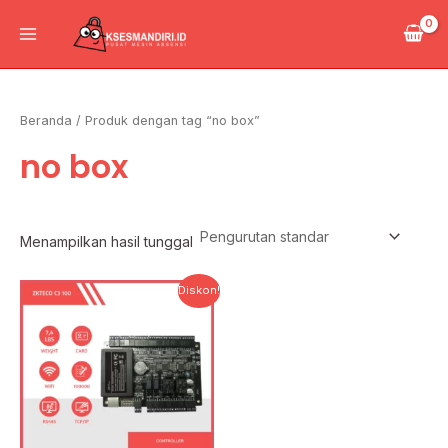
Lewati
Main
ke
Menu
konten
Beranda
/ Produk dengan tag “no box”
no box
Menampilkan hasil tunggal
Harga
Harga
Diskon!
aslinya
saat
adalah:
ini
Rp2.809.689.
adalah:
Rp1.848.480.