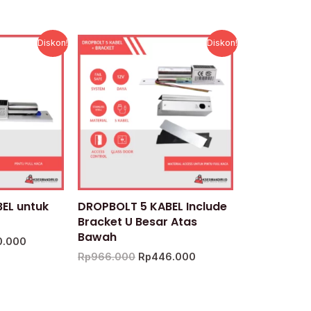
Harga
Harga
Harga
Diskon!
Diskon!
a
saat
aslinya
saat
:
ini
adalah:
ini
.000.
adalah:
Rp966.000.
adalah:
Rp400.000.
Rp446.000.
EL untuk
DROPBOLT 5 KABEL Include
Bracket U Besar Atas
Bawah
0.000
Rp
966.000
Rp
446.000