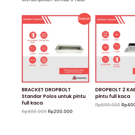
Harga
Harga
Harga
Diskon!
aslinya
saat
asliny
adalah:
ini
adalah
Rp400.000.
adalah:
Rp800
Rp200.000.
BRACKET DROPBOLT
DROPBOLT 2 KAB
Standar Polos untuk pintu
pintu full kaca
full kaca
Rp
800.000
Rp
40
Rp
400.000
Rp
200.000