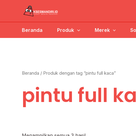
Lewati
ke
konten
Beranda
Produk
Merek
So
Beranda
/ Produk dengan tag “pintu full kaca”
pintu full k
Menampilkan semua 3 hasil