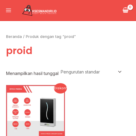
Lewati
Main
ke
Menu
konten
Beranda
/ Produk dengan tag “proid”
proid
Menampilkan hasil tunggal
Harga
Harga
Diskon!
aslinya
saat
adalah:
ini
Rp532.000.
adalah:
Rp425.600.