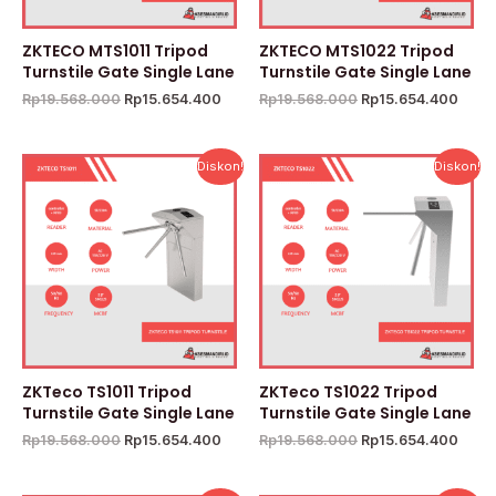
ZKTECO MTS1011 Tripod
ZKTECO MTS1022 Tripod
Turnstile Gate Single Lane
Turnstile Gate Single Lane
Rp
19.568.000
Rp
15.654.400
Rp
19.568.000
Rp
15.654.400
Harga
Harga
Harga
Harg
Diskon!
Diskon!
aslinya
saat
aslinya
saat
adalah:
ini
adalah:
ini
Rp19.568.000.
adalah:
Rp19.568.000.
adala
Rp15.654.400.
Rp15
ZKTeco TS1011 Tripod
ZKTeco TS1022 Tripod
Turnstile Gate Single Lane
Turnstile Gate Single Lane
Rp
19.568.000
Rp
15.654.400
Rp
19.568.000
Rp
15.654.400