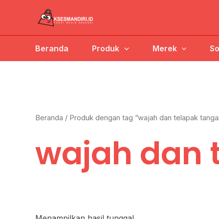
Lewati
ke
konten
Beranda
Produk
Merek
So
Beranda
/ Produk dengan tag “wajah dan telapak tanga
wajah dan 
Menampilkan hasil tunggal