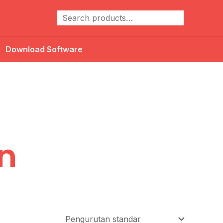
Cari
Download Software
n