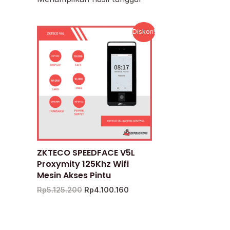
Harga
Harga
Diskon!
aslinya
saat
adalah:
ini
Rp5.125.200.
adalah:
Rp4.100.160.
ZKTECO SPEEDFACE V5L
Proxymity 125Khz Wifi
Mesin Akses Pintu
Rp
5.125.200
Rp
4.100.160