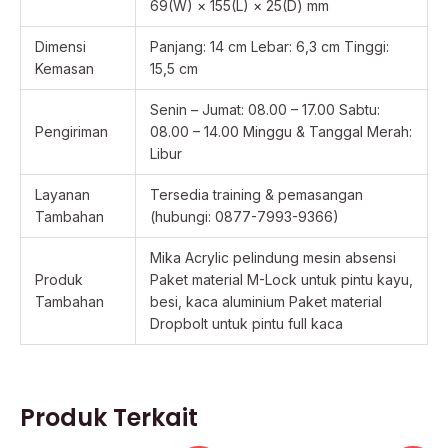
69(W) × 155(L) × 25(D) mm
Dimensi
Panjang: 14 cm Lebar: 6,3 cm Tinggi:
Kemasan
15,5 cm
Senin – Jumat: 08.00 – 17.00 Sabtu:
Pengiriman
08.00 – 14.00 Minggu & Tanggal Merah:
Libur
Layanan
Tersedia training & pemasangan
Tambahan
(hubungi: 0877-7993-9366)
Mika Acrylic pelindung mesin absensi
Produk
Paket material M-Lock untuk pintu kayu,
Tambahan
besi, kaca aluminium Paket material
Dropbolt untuk pintu full kaca
Produk Terkait