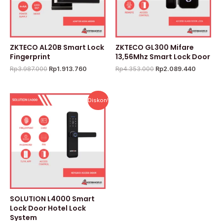
ZKTECO AL20B Smart Lock
ZKTECO GL300 Mifare
Fingerprint
13,56Mhz Smart Lock Door
Rp
3.987.000
Rp
1.913.760
Rp
4.353.000
Rp
2.089.440
Harga
Harga
Diskon!
aslinya
saat
adalah:
ini
Rp1.800.000.
adalah:
Rp1.410.000.
SOLUTION L4000 Smart
Lock Door Hotel Lock
System