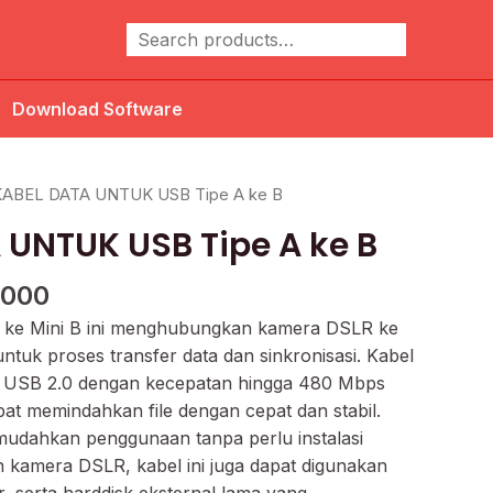
Cari
Download Software
a
Harga
KABEL DATA UNTUK USB Tipe A ke B
ya
saat
 UNTUK USB Tipe A ke B
ah:
ini
.000.
adalah:
.000
Rp15.000.
A ke Mini B ini menghubungkan kamera DSLR ke
ntuk proses transfer data dan sinkronisasi. Kabel
i USB 2.0 dengan kecepatan hingga 480 Mbps
at memindahkan file dengan cepat dan stabil.
mudahkan penggunaan tanpa perlu instalasi
n kamera DSLR, kabel ini juga dapat digunakan
 serta harddisk eksternal lama yang