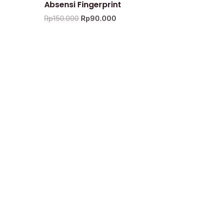
Absensi Fingerprint
Rp
150.000
Rp
90.000