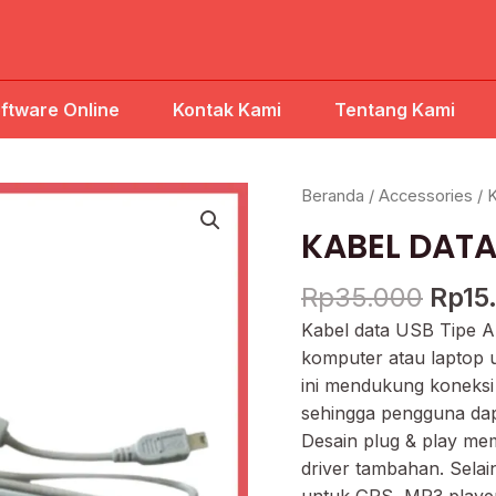
ftware Online
Kontak Kami
Tentang Kami
Harg
Beranda
/
Accessories
/ 
aslin
KABEL DATA
adal
Rp35
Rp
35.000
Rp
15
Kabel data USB Tipe 
komputer atau laptop u
ini mendukung koneks
sehingga pengguna dap
Desain plug & play me
driver tambahan. Selai
untuk GPS, MP3 player,