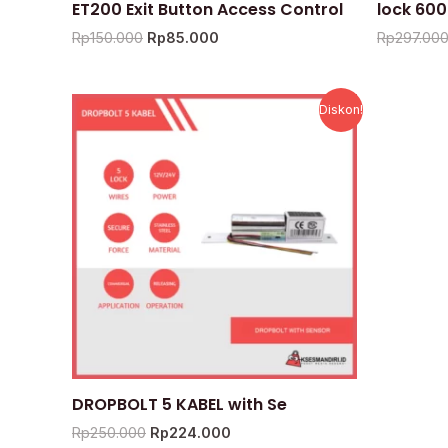
ET200 Exit Button Access Control
lock 60
Rp
150.000
Rp
85.000
Rp
297.00
Harga
Harga
Diskon!
aslinya
saat
adalah:
ini
Rp250.000.
adalah:
Rp224.000.
DROPBOLT 5 KABEL with Se
Rp
250.000
Rp
224.000