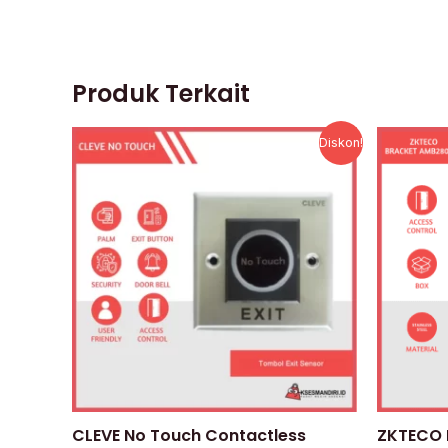
Produk Terkait
Harga
Harga
Diskon!
aslinya
saat
adalah:
ini
Rp150.000.
adalah:
Rp85.000.
CLEVE No Touch Contactless
ZKTECO 