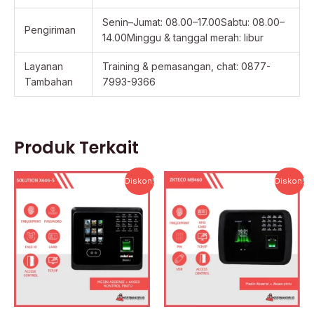
Senin–Jumat: 08.00–17.00Sabtu: 08.00–
Pengiriman
14.00Minggu & tanggal merah: libur
Layanan
Training & pemasangan, chat: 0877-
Tambahan
7993-9366
Produk Terkait
Harga
Harga
Harga
Harga
Diskon!
Diskon!
aslinya
saat
aslinya
saat
adalah:
ini
adalah:
ini
Rp2.500.000.
adalah:
Rp3.735.000.
adalah:
Rp1.942.000.
Rp1.792