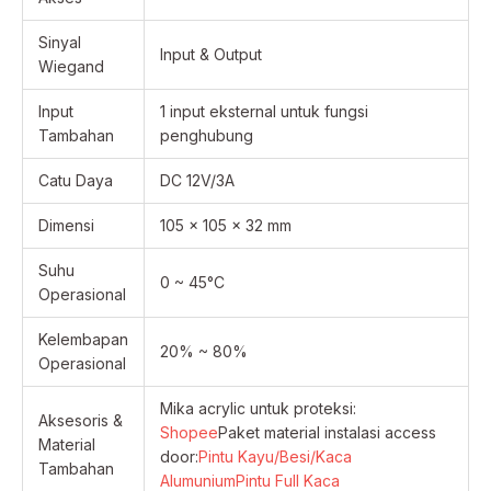
Sinyal
Input & Output
Wiegand
Input
1 input eksternal untuk fungsi
Tambahan
penghubung
Catu Daya
DC 12V/3A
Dimensi
105 × 105 × 32 mm
Suhu
0 ~ 45°C
Operasional
Kelembapan
20% ~ 80%
Operasional
Mika acrylic untuk proteksi:
Aksesoris &
Shopee
Paket material instalasi access
Material
door:
Pintu Kayu/Besi/Kaca
Tambahan
Alumunium
Pintu Full Kaca