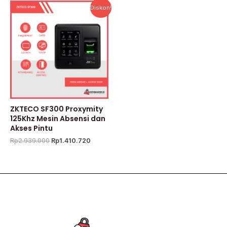
Harga
Harga
Diskon!
aslinya
saat
adalah:
ini
Rp2.939.000.
adalah:
Rp1.410.720.
ZKTECO SF300 Proxymity
125Khz Mesin Absensi dan
Akses Pintu
Rp
2.939.000
Rp
1.410.720