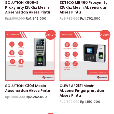
SOLUTION X606-S
ZKTECO MB460 Proxymity
Proxymity 125Khz Mesin
125Khz Mesin Absensi dan
Absensi dan Akses Pintu
Akses Pintu
Rp
2.500.000
Rp
1.942.000
Rp
3.735.000
Rp
1.792.800
Harga
Harga
Harga
Harga
Diskon!
Diskon!
aslinya
saat
aslinya
saat
adalah:
ini
adalah:
ini
Rp2.900.000.
adalah:
Rp2.500.000.
adalah:
Rp2.252.000.
Rp1.150
SOLUTION X304 Mesin
CLEVE AF2121 Mesin
Absensi dan Akses Pintu
Absensi Fingerprint dan
Akses Pintu
Rp
2.900.000
Rp
2.252.000
Rp
2.500.000
Rp
1.150.000