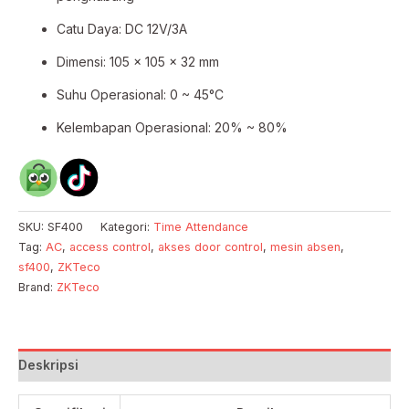
Catu Daya: DC 12V/3A
Dimensi: 105 × 105 × 32 mm
Suhu Operasional: 0 ~ 45°C
Kelembapan Operasional: 20% ~ 80%
SKU:
SF400
Kategori:
Time Attendance
Tag:
AC
,
access control
,
akses door control
,
mesin absen
,
sf400
,
ZKTeco
Brand:
ZKTeco
Deskripsi