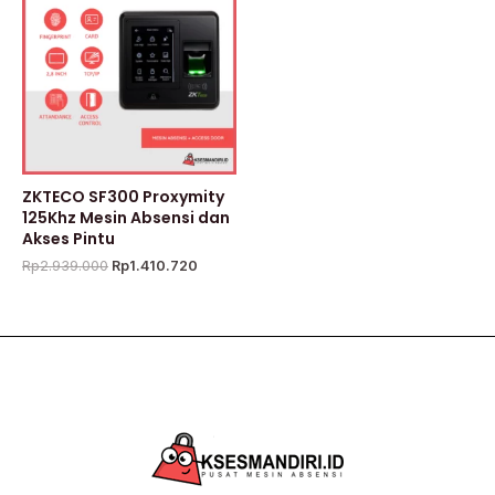
adalah:
ini
Rp2.939.000.
adalah:
Rp1.410.720.
ZKTECO SF300 Proxymity
125Khz Mesin Absensi dan
Akses Pintu
Rp
2.939.000
Rp
1.410.720