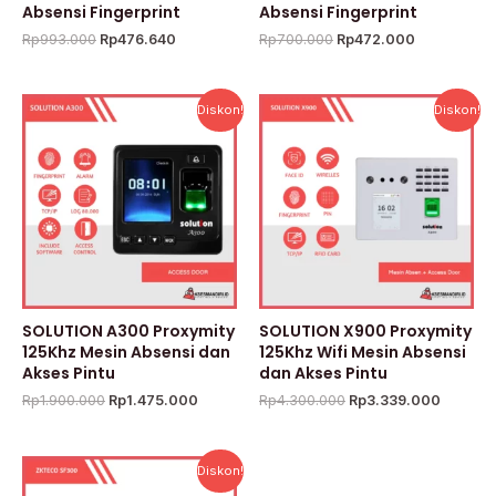
Absensi Fingerprint
Absensi Fingerprint
Rp
993.000
Rp
476.640
Rp
700.000
Rp
472.000
Harga
Harga
Harga
Harga
Diskon!
Diskon!
aslinya
saat
aslinya
saat
adalah:
ini
adalah:
ini
Rp1.900.000.
adalah:
Rp4.300.000.
adalah:
Rp1.475.000.
Rp3.339
SOLUTION A300 Proxymity
SOLUTION X900 Proxymity
125Khz Mesin Absensi dan
125Khz Wifi Mesin Absensi
Akses Pintu
dan Akses Pintu
Rp
1.900.000
Rp
1.475.000
Rp
4.300.000
Rp
3.339.000
Harga
Harga
Diskon!
aslinya
saat