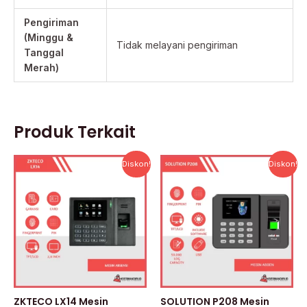
Pengiriman
(Minggu &
Tidak melayani pengiriman
Tanggal
Merah)
Produk Terkait
Harga
Harga
Harga
Harga
Diskon!
Diskon!
aslinya
saat
aslinya
saat
adalah:
ini
adalah:
ini
Rp993.000.
adalah:
Rp700.000.
adalah:
Rp476.640.
Rp472.000
ZKTECO LX14 Mesin
SOLUTION P208 Mesin