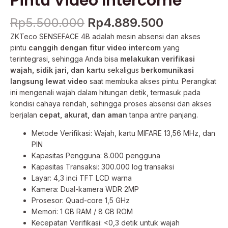
Pintu Video Intercome
Rp
5.500.000
Rp
4.889.500
ZKTeco SENSEFACE 4B adalah mesin absensi dan akses
pintu
canggih dengan fitur video intercom
yang
terintegrasi, sehingga Anda bisa
melakukan verifikasi
wajah, sidik jari, dan kartu
sekaligus
berkomunikasi
langsung lewat video
saat membuka akses pintu. Perangkat
ini mengenali wajah dalam hitungan detik, termasuk pada
kondisi cahaya rendah, sehingga proses absensi dan akses
berjalan
cepat, akurat, dan aman
tanpa antre panjang.
Metode Verifikasi: Wajah, kartu MIFARE 13,56 MHz, dan
PIN
Kapasitas Pengguna: 8.000 pengguna
Kapasitas Transaksi: 300.000 log transaksi
Layar: 4,3 inci TFT LCD warna
Kamera: Dual-kamera WDR 2MP
Prosesor: Quad-core 1,5 GHz
Memori: 1 GB RAM / 8 GB ROM
Kecepatan Verifikasi: <0,3 detik untuk wajah