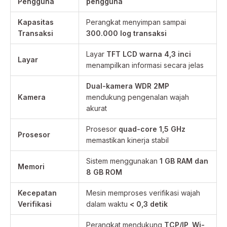
Pengguna
pengguna
Kapasitas
Perangkat menyimpan sampai
Transaksi
300.000 log transaksi
Layar
TFT LCD warna 4,3 inci
Layar
menampilkan informasi secara jelas
Dual-kamera WDR 2MP
Kamera
mendukung pengenalan wajah
akurat
Prosesor
quad-core 1,5 GHz
Prosesor
memastikan kinerja stabil
Sistem menggunakan
1 GB RAM dan
Memori
8 GB ROM
Kecepatan
Mesin memproses verifikasi wajah
Verifikasi
dalam waktu
< 0,3 detik
Perangkat mendukung
TCP/IP, Wi-