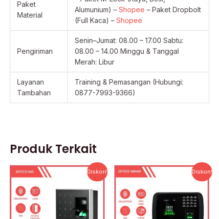
Paket
Alumunium) –
Shopee
– Paket Dropbolt
Material
(Full Kaca) –
Shopee
Senin–Jumat: 08.00 – 17.00 Sabtu:
Pengiriman
08.00 – 14.00 Minggu & Tanggal
Merah: Libur
Layanan
Training & Pemasangan (Hubungi:
Tambahan
0877-7993-9366)
Produk Terkait
Harga
Harga
Harga
Harga
Diskon!
Diskon!
aslinya
saat
aslinya
saat
adalah:
ini
adalah:
ini
Rp1.132.000.
adalah:
Rp3.735.000.
adalah:
Rp543.360.
Rp1.792