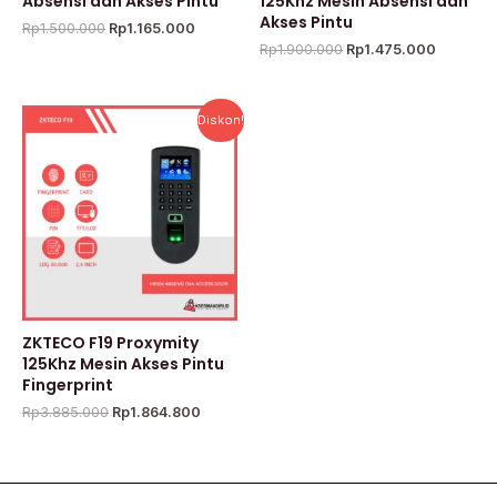
Absensi dan Akses Pintu
125Khz Mesin Absensi dan
Akses Pintu
Rp
1.500.000
Rp
1.165.000
Rp
1.900.000
Rp
1.475.000
Harga
Harga
Diskon!
aslinya
saat
adalah:
ini
Rp3.885.000.
adalah:
Rp1.864.800.
ZKTECO F19 Proxymity
125Khz Mesin Akses Pintu
Fingerprint
Rp
3.885.000
Rp
1.864.800