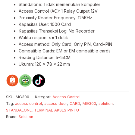
Standalone: Tidak memerlukan komputer
Access Control (AC): 1 Relay Output 12V
Proximity Reader Frequency: 125KHz
Kapasitas User: 1000 Card
Kapasitas Transaksi Log: No Recorder
Waktu respon: <= 1 detik
Access method: Only Card, Only PIN, Card+PIN
Compatible Cards: EM or EM compatible cards
Reading Distance: 5-15CM
Ukuran: 120 x 78 x 22 mm
SKU:
MG300
Kategori:
Access Control
Tag:
access control
,
access door
,
CARD
,
MG300
,
solution
,
STANDALONE
,
TERMINAL AKSES PINTU
Brand:
Solution