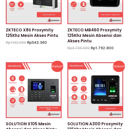
ZKTECO X8S Proxymity
ZKTECO MB460 Proxymity
125Khz Mesin Akses Pintu
125Khz Mesin Absensi dan
Akses Pintu
Rp
1.132.000
Rp
543.360
Rp
3.735.000
Rp
1.792.800
Harga
Harga
Harga
Harga
Diskon!
Diskon!
aslinya
saat
aslinya
saat
adalah:
ini
adalah:
ini
Rp1.500.000.
adalah:
Rp1.900.000.
adalah:
Rp1.165.000.
Rp1.475
SOLUTION X105 Mesin
SOLUTION A300 Proxymity