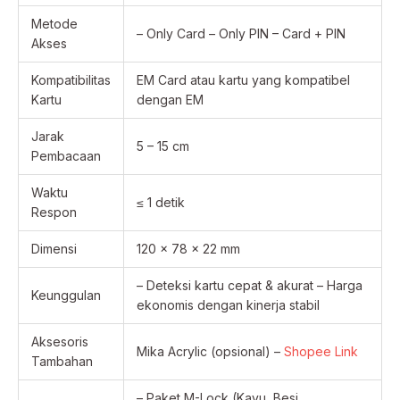
Metode
– Only Card – Only PIN – Card + PIN
Akses
Kompatibilitas
EM Card atau kartu yang kompatibel
Kartu
dengan EM
Jarak
5 – 15 cm
Pembacaan
Waktu
≤ 1 detik
Respon
Dimensi
120 x 78 x 22 mm
– Deteksi kartu cepat & akurat – Harga
Keunggulan
ekonomis dengan kinerja stabil
Aksesoris
Mika Acrylic (opsional) –
Shopee Link
Tambahan
– Paket M-Lock (Kayu, Besi,