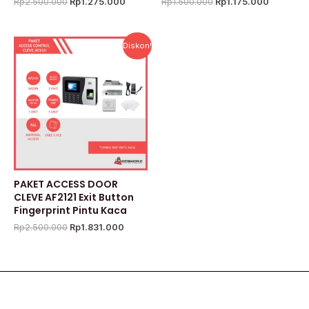
Rp
2.500.000
Rp
1.275.000
Rp
1.500.000
Rp
1.175.000
Harga
Harga
Diskon!
aslinya
saat
adalah:
ini
Rp2.500.000.
adalah:
Rp1.831.000.
PAKET ACCESS DOOR
CLEVE AF2121 Exit Button
Fingerprint Pintu Kaca
Rp
2.500.000
Rp
1.831.000