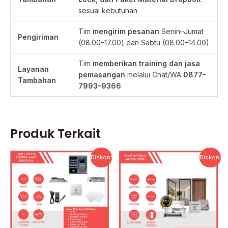
sesuai kebutuhan
Tim
mengirim pesanan
Senin–Jumat
Pengiriman
(08.00–17.00) dan Sabtu (08.00–14.00)
Tim
memberikan training dan jasa
Layanan
pemasangan
melalui Chat/WA
0877-
Tambahan
7993-9366
Produk Terkait
Harga
Harga
Harga
Harga
Diskon!
Diskon!
aslinya
saat
aslinya
saat
adalah:
ini
adalah:
ini
Rp1.500.000.
adalah:
Rp2.800.000.
adalah:
Rp1.024.000.
Rp2.160