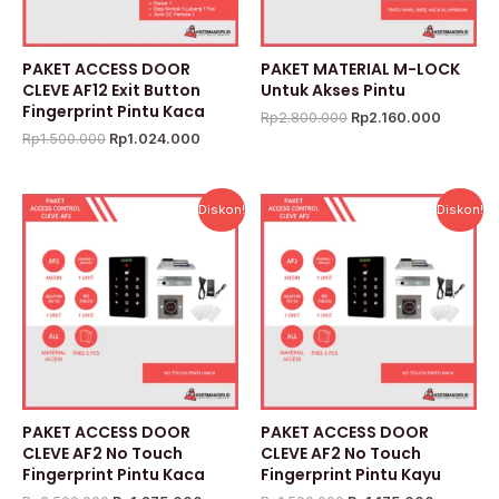
PAKET ACCESS DOOR
PAKET MATERIAL M-LOCK
CLEVE AF12 Exit Button
Untuk Akses Pintu
Fingerprint Pintu Kaca
Rp
2.800.000
Rp
2.160.000
Rp
1.500.000
Rp
1.024.000
Harga
Harga
Harga
Harga
Diskon!
Diskon!
aslinya
saat
aslinya
saat
adalah:
ini
adalah:
ini
Rp2.500.000.
adalah:
Rp1.500.000.
adalah:
Rp1.275.000.
Rp1.175.
PAKET ACCESS DOOR
PAKET ACCESS DOOR
CLEVE AF2 No Touch
CLEVE AF2 No Touch
Fingerprint Pintu Kaca
Fingerprint Pintu Kayu