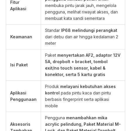
Fitur
membuka pintu jarak jauh, mengelola
Aplikasi
pengguna, melihat riwayat akses, dan
membuat kata sandi sementara
Standar
IP68 melindungi perangkat
Keamanan
dari debu dan air hingga kedalaman 2
meter
Paket
menyertakan AF2, adaptor 12V
5A, dropbolt + bracket, tombol
Isi Paket
exit/no touch sensor, kabel &
konektor, serta 5 kartu gratis
Produk
melayani kebutuhan akses
Aplikasi
kontrol
pada pintu kaca dan pintu
Penggunaan
berbasis fingerprint serta aplikasi
mobile
Pengguna
menambahkan mika
Aksesoris
acrylic pelindung, Paket Material M-
Tambahan
Lock, dan Paket Material Dropbolt