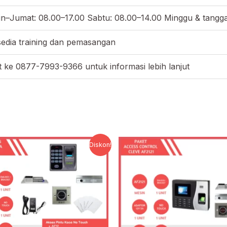
in–Jumat: 08.00–17.00 Sabtu: 08.00–14.00 Minggu & tangga
sedia training dan pemasangan
 ke 0877-7993-9366 untuk informasi lebih lanjut
Harga
Harga
Harga
Har
Diskon!
aslinya
saat
aslinya
saat
adalah:
ini
adalah:
ini
Rp1.500.000.
adalah:
Rp2.500.000.
adal
Rp1.056.000.
Rp1