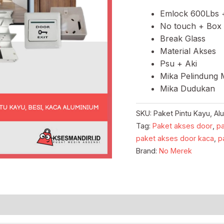
Emlock 600Lbs 
No touch + Box 
Break Glass
Material Akses
Psu + Aki
Mika Pelindung 
Mika Dudukan
SKU:
Paket Pintu Kayu, Al
Tag:
Paket akses door
,
pa
paket akses door kaca
,
p
Brand:
No Merek