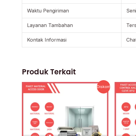
Waktu Pengiriman
Sen
Layanan Tambahan
Ter
Kontak Informasi
Chat
Produk Terkait
Harga
Harga
Diskon!
aslinya
saat
adalah:
ini
Rp1.500.000.
adalah:
Rp1.175.000.