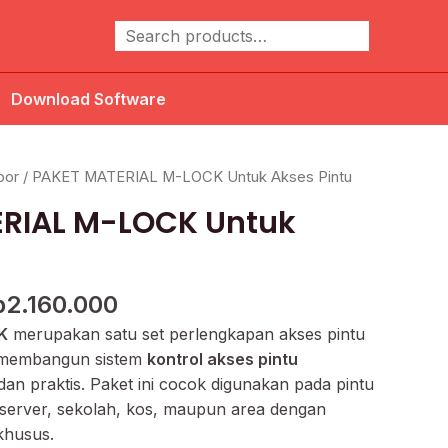
Cari
Download Software
arga
Harga
oor
/ PAKET MATERIAL M-LOCK Untuk Akses Pintu
linya
saat
RIAL M-LOCK Untuk
alah:
ini
2.800.000.
adalah:
u
Rp2.160.000.
p
2.160.000
K
merupakan satu set perlengkapan akses pintu
 membangun sistem
kontrol akses pintu
n praktis. Paket ini cocok digunakan pada pintu
 server, sekolah, kos, maupun area dengan
khusus.