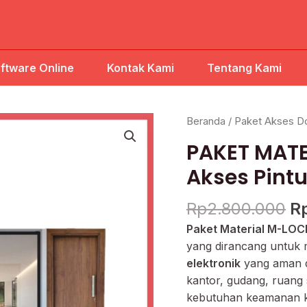
ftware Online
Kontak Kami
Tentang Kami
H
Beranda
/
Paket Akses D
as
PAKET MATE
ad
Rp
Akses Pint
Rp
2.800.000
R
Paket Material M-LOC
yang dirancang untuk
elektronik
yang aman da
kantor, gudang, ruang
kebutuhan keamanan 