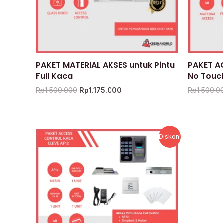
PAKET MATERIAL AKSES untuk Pintu
PAKET A
Full Kaca
No Touch
Rp
1.500.000
Rp
1.175.000
Rp
1.500.0
Harga
Harga
Diskon!
aslinya
saat
adalah:
ini
Rp1.500.000.
adalah:
Rp1.024.000.