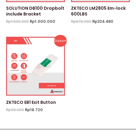
SOLUTION DB100 Dropbolt
ZKTECO LM2805 Em-lock
include Bracket
600LBS
Rp
1.500.000
Rp
1.000.000
Rp
676.000
Rp
324.480
Harga
Harga
Diskon!
aslinya
saat
adalah:
ini
Rp39.000.
adalah:
Rp18.720.
ZKTECO EB1 Exit Button
Rp
39.000
Rp
18.720