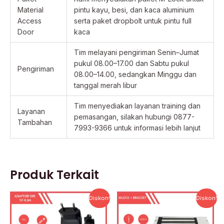
Material
pintu kayu, besi, dan kaca aluminium
Access
serta paket dropbolt untuk pintu full
Door
kaca
Tim melayani pengiriman Senin–Jumat
pukul 08.00–17.00 dan Sabtu pukul
Pengiriman
08.00–14.00, sedangkan Minggu dan
tanggal merah libur
Tim menyediakan layanan training dan
Layanan
pemasangan, silakan hubungi 0877-
Tambahan
7993-9366 untuk informasi lebih lanjut
Produk Terkait
Harga
Harga
Harga
Harga
Diskon!
Diskon!
aslinya
saat
aslinya
saat
adalah:
ini
adalah:
ini
Rp250.000.
adalah:
Rp850.000.
adalah: