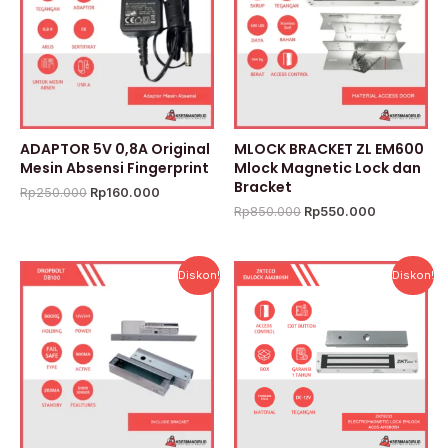
Rp160.000.
Rp550.000
ADAPTOR 5V 0,8A Original
MLOCK BRACKET ZL EM600
Mesin Absensi Fingerprint
Mlock Magnetic Lock dan
Bracket
Rp
250.000
Rp
160.000
Rp
850.000
Rp
550.000
Harga
Harga
Harga
Harga
Diskon!
Diskon!
aslinya
saat
aslinya
saat
adalah:
ini
adalah:
ini
Rp1.500.000.
adalah:
Rp676.000.
adalah:
Rp1.000.000.
Rp324.480.