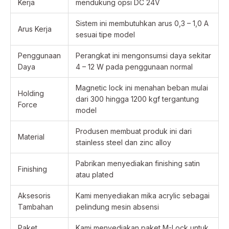
Kerja
mendukung opsi DC 24V
Sistem ini membutuhkan arus 0,3 – 1,0 A
Arus Kerja
sesuai tipe model
Penggunaan
Perangkat ini mengonsumsi daya sekitar
Daya
4 – 12 W pada penggunaan normal
Magnetic lock ini menahan beban mulai
Holding
dari 300 hingga 1200 kgf tergantung
Force
model
Produsen membuat produk ini dari
Material
stainless steel dan zinc alloy
Pabrikan menyediakan finishing satin
Finishing
atau plated
Aksesoris
Kami menyediakan mika acrylic sebagai
Tambahan
pelindung mesin absensi
Paket
Kami menyediakan paket M-Lock untuk