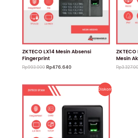
ZKTECO LX14 Mesin Absensi
ZKTECO 
Fingerprint
Mesin Ak
Rp
993.000
Rp
476.640
Rp
3.327.0
Harga
Harga
Diskon!
aslinya
saat
adalah:
ini
Rp3.580.000.
adalah:
Rp1.718.400.