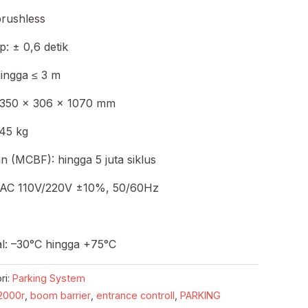
rushless
: ± 0,6 detik
ingga ≤ 3 m
: 350 × 306 × 1070 mm
 45 kg
n (MCBF): hingga 5 juta siklus
: AC 110V/220V ±10%, 50/60Hz
l: –30°C hingga +75°C
ri:
Parking System
2000r
,
boom barrier
,
entrance controll
,
PARKING