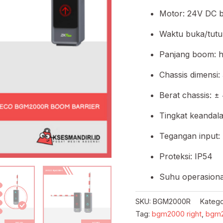
Motor: 24V DC b
Waktu buka/tutup
Panjang boom: h
Chassis dimensi
Berat chassis: ±
Tingkat keandala
Tegangan input
Proteksi: IP54
Suhu operasiona
SKU:
BGM2000R
Katego
Tag:
bgm2000 right
,
bgm