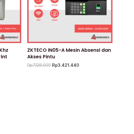
5Khz
ZKTECO IN05-A Mesin Absensi dan
int
Akses Pintu
Rp
7.128.000
Rp
3.421.440