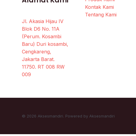
Alamat Kami
Kontak Kami
Tentang Kami
Jl. Akasia Hijau IV
Blok D6 No. 11A
(Perum. Kosambi
Baru) Duri kosambi,
Cengkareng,
Jakarta Barat.
11750. RT 008 RW
009
© 2026 Aksesmandiri. Powered by Aksesmandiri