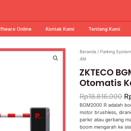
ftware Online
Kontak Kami
Tentang Kami
H
Beranda
/
Parking Syste
as
4M
ad
ZKTECO BGM
Rp
Otomatis 
Rp
18.816.000
R
BGM2000 R adalah boom
motor brushless, dira
parkir atau gerbang mas
boom mengarah ke sisi 