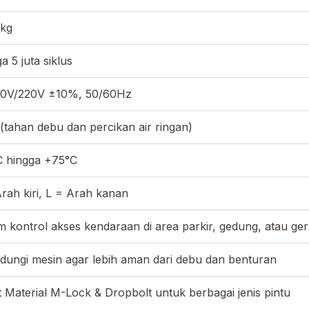
 kg
a 5 juta siklus
10V/220V ±10%, 50/60Hz
(tahan debu dan percikan air ringan)
C hingga +75°C
rah kiri, L = Arah kanan
m kontrol akses kendaraan di area parkir, gedung, atau g
dungi mesin agar lebih aman dari debu dan benturan
 Material M-Lock & Dropbolt untuk berbagai jenis pintu