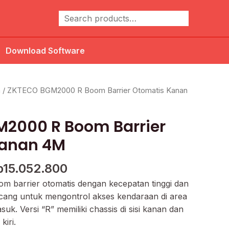
Cari
Download Software
arga
Harga
m
/ ZKTECO BGM2000 R Boom Barrier Otomatis Kanan
linya
saat
alah:
ini
2000 R Boom Barrier
18.816.000.
adalah:
Rp15.052.800.
Kanan 4M
p
15.052.800
 barrier otomatis dengan kecepatan tinggi dan
ncang untuk mengontrol akses kendaraan di area
uk. Versi “R” memiliki chassis di sisi kanan dan
kiri.