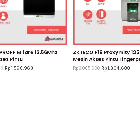
PRORF Mifare 13,56Mhz
ZKTECO F18 Proxymity 12
ses Pintu
Mesin Akses Pintu Fingerpr
00
Rp
1.596.960
Rp
3.885.000
Rp
1.864.800