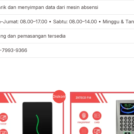
ik dan menyimpan data dari mesin absensi
–Jumat: 08.00–17.00 • Sabtu: 08.00–14.00 • Minggu & Tan
ing dan pemasangan tersedia
-7993-9366
Harga
Harga
Harga
Har
Diskon!
aslinya
saat
aslinya
saat
adalah:
ini
adalah:
ini
Rp3.327.000.
adalah:
Rp3.885.000.
adal
Rp1.596.960.
Rp1