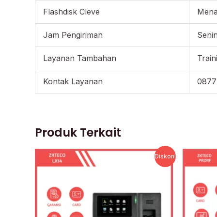
Flashdisk Cleve
Menar
Jam Pengiriman
Senin
Layanan Tambahan
Train
Kontak Layanan
0877
Produk Terkait
Harga
Harga
Diskon!
aslinya
saat
adalah:
ini
Rp993.000.
adalah:
Rp476.640.