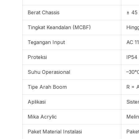
Berat Chassis
± 45
Tingkat Keandalan (MCBF)
Hingg
Tegangan Input
AC 1
Proteksi
IP54 
Suhu Operasional
–30°
Tipe Arah Boom
R = A
Aplikasi
Siste
Mika Acrylic
Melin
Paket Material Instalasi
Paket