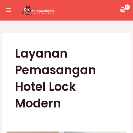
Lewati
Main
ke
Menu
konten
Layanan
Pemasangan
Hotel Lock
Modern