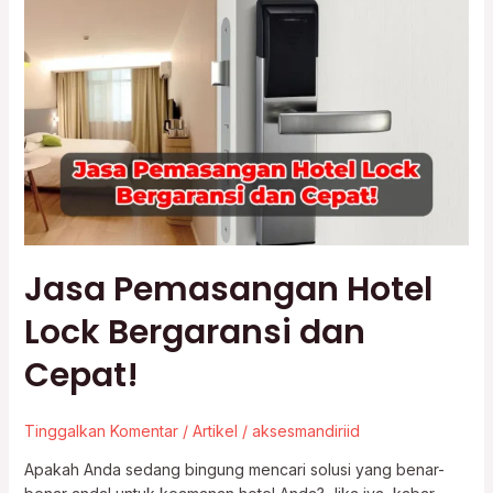
Jasa
Pemasangan
Hotel
Lock
Bergaransi
dan
Cepat!
Jasa Pemasangan Hotel
Lock Bergaransi dan
Cepat!
Tinggalkan Komentar
/
Artikel
/
aksesmandiriid
Apakah Anda sedang bingung mencari solusi yang benar-