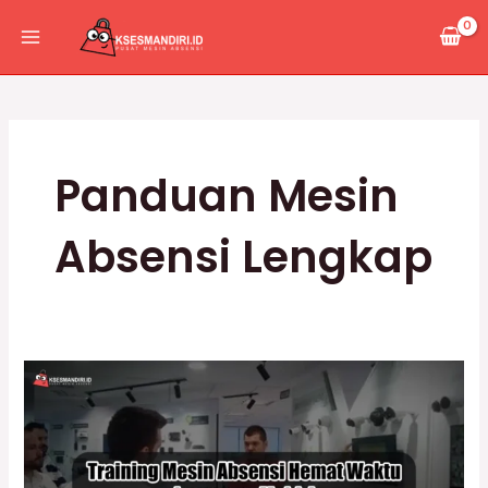
Lewati
Main
ke
Menu
konten
Panduan Mesin
Absensi Lengkap
Training
Mesin
Absensi
Hemat
Waktu,