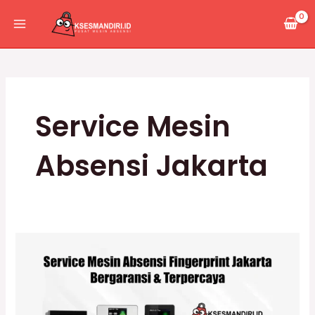
Lewati
Main
ke
Menu
konten
Service Mesin
Absensi Jakarta
Service
Mesin
Absensi
Fingerprint
Jakarta