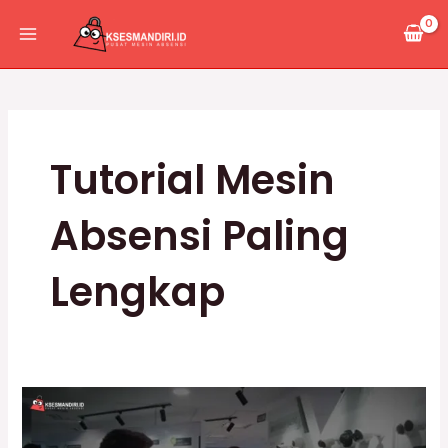
Lewati
Main
ke
Menu
konten
Tutorial Mesin
Absensi Paling
Lengkap
Training
Mesin
Absensi