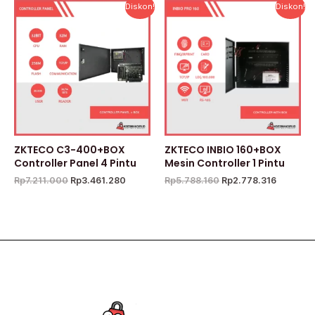
Harga
Harga
Harga
Harga
Diskon!
Diskon!
aslinya
saat
aslinya
saat
adalah:
ini
adalah:
ini
Rp7.211.000.
adalah:
Rp5.788.160.
adalah:
Rp3.461.280.
Rp2.778.
ZKTECO C3-400+BOX
ZKTECO INBIO 160+BOX
Controller Panel 4 Pintu
Mesin Controller 1 Pintu
Rp
7.211.000
Rp
3.461.280
Rp
5.788.160
Rp
2.778.316