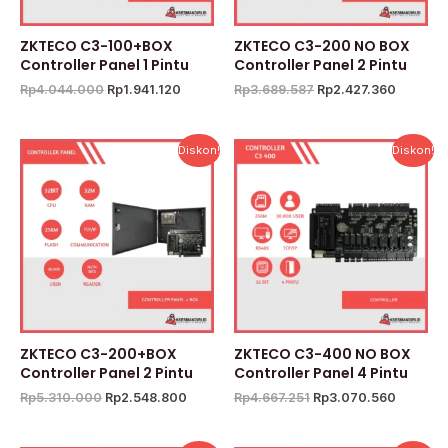
ZKTECO C3-100+BOX
ZKTECO C3-200 NO BOX
Controller Panel 1 Pintu
Controller Panel 2 Pintu
Rp
4.044.000
Rp
1.941.120
Rp
3.689.587
Rp
2.427.360
Harga
Harga
Harga
Harga
Diskon!
Diskon!
aslinya
saat
aslinya
saat
adalah:
ini
adalah:
ini
Rp5.310.000.
adalah:
Rp4.667.251.
adalah:
Rp2.548.800.
Rp3.070
ZKTECO C3-200+BOX
ZKTECO C3-400 NO BOX
Controller Panel 2 Pintu
Controller Panel 4 Pintu
Rp
5.310.000
Rp
2.548.800
Rp
4.667.251
Rp
3.070.560