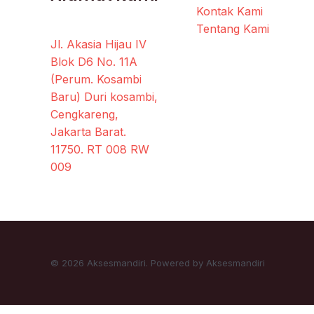
Kontak Kami
Tentang Kami
Jl. Akasia Hijau IV
Blok D6 No. 11A
(Perum. Kosambi
Baru) Duri kosambi,
Cengkareng,
Jakarta Barat.
11750. RT 008 RW
009
© 2026 Aksesmandiri. Powered by Aksesmandiri