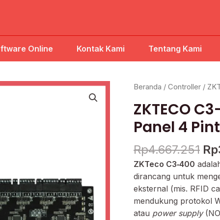
ftware Online
Kontak Kami
Tentang Kami
Ha
Beranda
/
Controller
/ ZKT
asl
ZKTECO C3-
ad
Rp
Panel 4 Pin
Rp
4.667.251
Rp
ZKTeco C3‑400
adala
dirancang untuk meng
eksternal (mis. RFID ca
mendukung protokol Wi
atau
power supply
(NO 