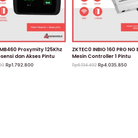
MB460 Proxymity 125Khz
ZKTEC0 INBIO 160 PRO NO
sensi dan Akses Pintu
Mesin Controller 1 Pintu
00
Rp
1.792.800
Rp
6.134.492
Rp
4.035.850