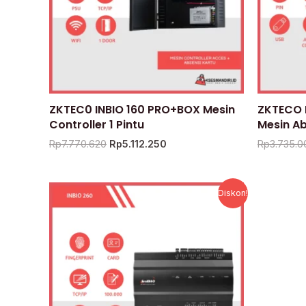
ZKTEC0 INBIO 160 PRO+BOX Mesin
ZKTECO 
Controller 1 Pintu
Mesin Ab
Rp
7.770.620
Rp
5.112.250
Rp
3.735.0
Harga
Harga
Diskon!
aslinya
saat
adalah:
ini
Rp7.037.000.
adalah:
Rp3.377.760.