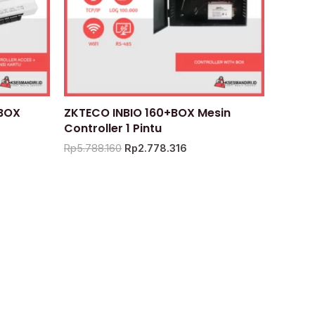
 BOX
ZKTECO INBIO 160+BOX Mesin
Controller 1 Pintu
Rp
5.788.160
Rp
2.778.316