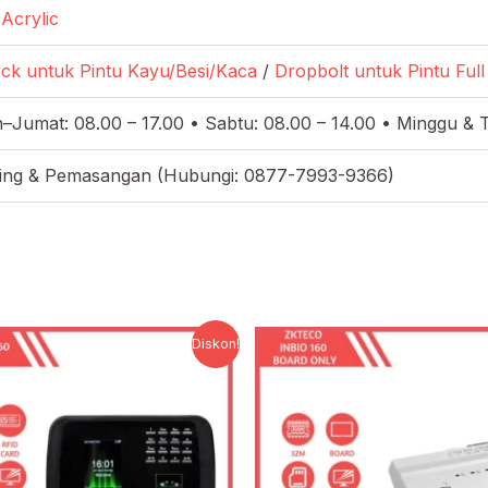
Acrylic
ck untuk Pintu Kayu/Besi/Kaca
/
Dropbolt untuk Pintu Ful
–Jumat: 08.00 – 17.00 • Sabtu: 08.00 – 14.00 • Minggu & 
ning & Pemasangan (Hubungi: 0877-7993-9366)
Harga
Harga
Harga
Harg
Diskon!
aslinya
saat
aslinya
saat
adalah:
ini
adalah:
ini
Rp3.735.000.
adalah:
Rp6.134.492.
adal
Rp1.792.800.
Rp4.