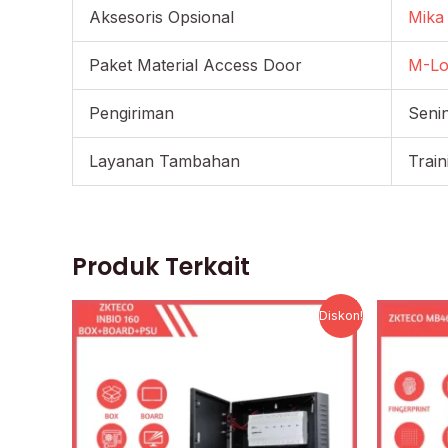
Aksesoris Opsional
Mika 
Paket Material Access Door
M-Lo
Pengiriman
Senin
Layanan Tambahan
Trai
Produk Terkait
Harga
Harga
Diskon!
aslinya
saat
adalah:
ini
Rp7.770.620.
adalah:
Rp5.112.250.