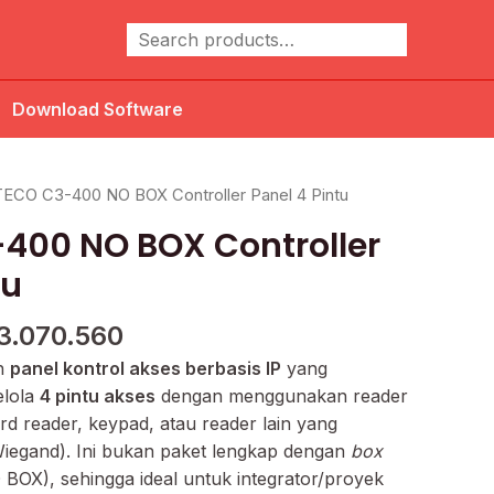
Cari
Download Software
rga
Harga
ECO C3-400 NO BOX Controller Panel 4 Pintu
inya
saat
400 NO BOX Controller
alah:
ini
4.667.251.
adalah:
tu
Rp3.070.560.
3.070.560
h
panel kontrol akses berbasis IP
yang
elola
4 pintu akses
dengan menggunakan reader
rd reader, keypad, atau reader lain yang
egand). Ini bukan paket lengkap dengan
box
BOX), sehingga ideal untuk integrator/proyek