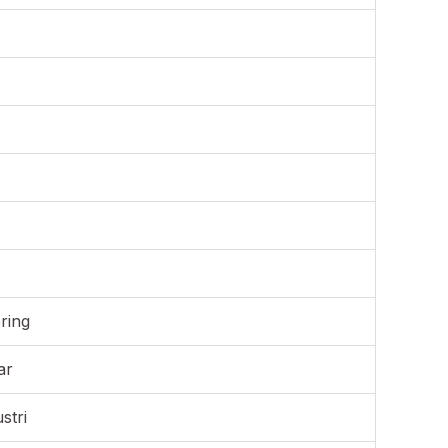
ring
ar
stri