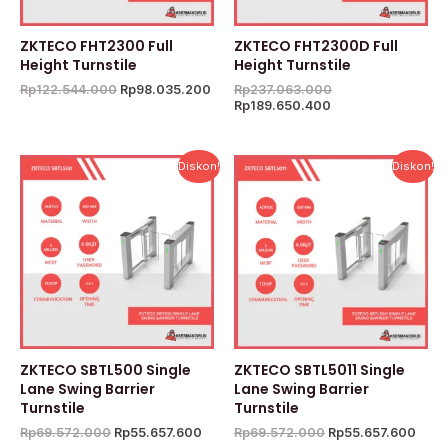
ZKTECO FHT2300 Full
ZKTECO FHT2300D Full
Height Turnstile
Height Turnstile
Rp
122.544.000
Rp
98.035.200
Rp
237.063.000
Rp
189.650.400
Harga
Harga
Harga
Harg
Diskon!
Diskon!
aslinya
saat
aslinya
saat
adalah:
ini
adalah:
ini
Rp69.572.000.
adalah:
Rp69.572.000.
adal
Rp55.657.600.
Rp55
ZKTECO SBTL500 Single
ZKTECO SBTL5011 Single
Lane Swing Barrier
Lane Swing Barrier
Turnstile
Turnstile
Rp
69.572.000
Rp
55.657.600
Rp
69.572.000
Rp
55.657.600