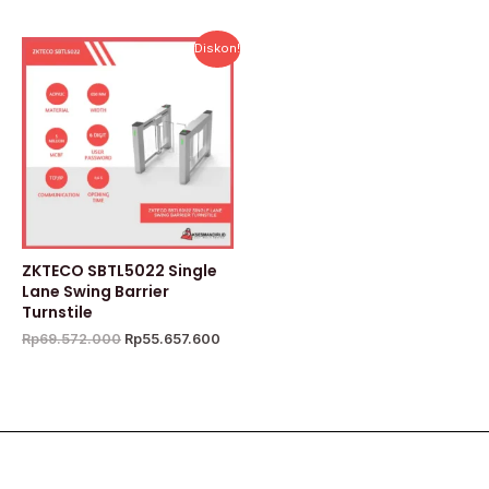
Harga
Harga
Diskon!
aslinya
saat
adalah:
ini
Rp69.572.000.
adalah:
Rp55.657.600.
ZKTECO SBTL5022 Single
Lane Swing Barrier
Turnstile
Rp
69.572.000
Rp
55.657.600