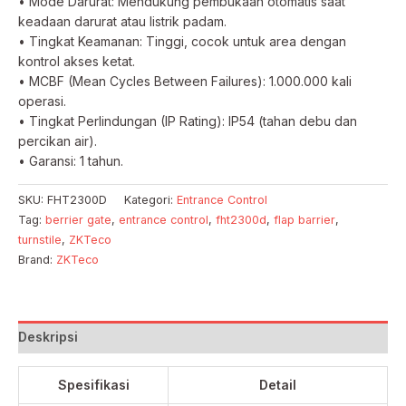
• Mode Darurat: Mendukung pembukaan otomatis saat
keadaan darurat atau listrik padam.
• Tingkat Keamanan: Tinggi, cocok untuk area dengan
kontrol akses ketat.
• MCBF (Mean Cycles Between Failures): 1.000.000 kali
operasi.
• Tingkat Perlindungan (IP Rating): IP54 (tahan debu dan
percikan air).
• Garansi: 1 tahun.
SKU:
FHT2300D
Kategori:
Entrance Control
Tag:
berrier gate
,
entrance control
,
fht2300d
,
flap barrier
,
turnstile
,
ZKTeco
Brand:
ZKTeco
Deskripsi
Spesifikasi
Detail