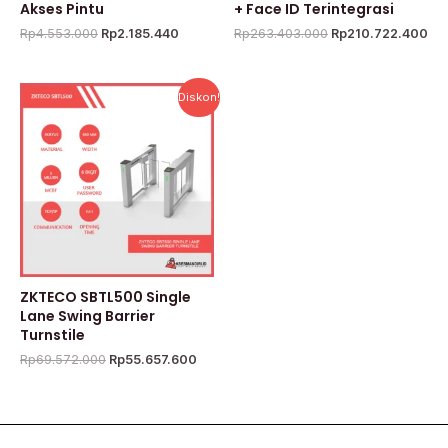
Akses Pintu
+ Face ID Terintegrasi
Rp
4.553.000
Rp
2.185.440
Rp
263.403.000
Rp
210.722.400
Harga
Harga
Diskon!
aslinya
saat
adalah:
ini
Rp69.572.000.
adalah:
Rp55.657.600.
ZKTECO SBTL500 Single
Lane Swing Barrier
Turnstile
Rp
69.572.000
Rp
55.657.600