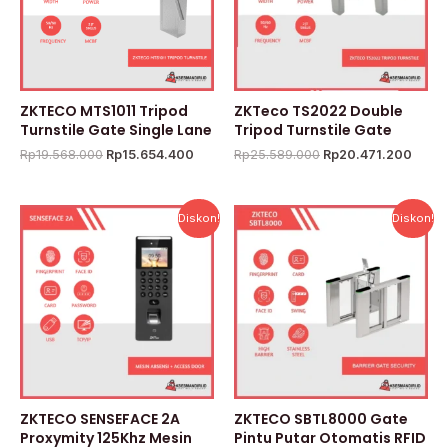
ZKTECO MTS1011 Tripod
ZKTeco TS2022 Double
Turnstile Gate Single Lane
Tripod Turnstile Gate
Rp
19.568.000
Rp
15.654.400
Rp
25.589.000
Rp
20.471.200
Harga
Harga
Harga
Ha
Diskon!
Diskon!
aslinya
saat
aslinya
saa
adalah:
ini
adalah:
ini
Rp4.553.000.
adalah:
Rp263.403.000.
ada
Rp2.185.440.
Rp
ZKTECO SENSEFACE 2A
ZKTECO SBTL8000 Gate
Proxymity 125Khz Mesin
Pintu Putar Otomatis RFID