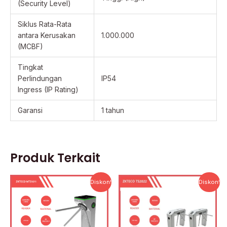
(Security Level)
Siklus Rata-Rata
antara Kerusakan
1.000.000
(MCBF)
Tingkat
Perlindungan
IP54
Ingress (IP Rating)
Garansi
1 tahun
Produk Terkait
Harga
Harga
Harga
Harg
Diskon!
Diskon!
aslinya
saat
aslinya
saat
adalah:
ini
adalah:
ini
Rp19.568.000.
adalah:
Rp25.589.000.
adala
Rp15.654.400.
Rp20.