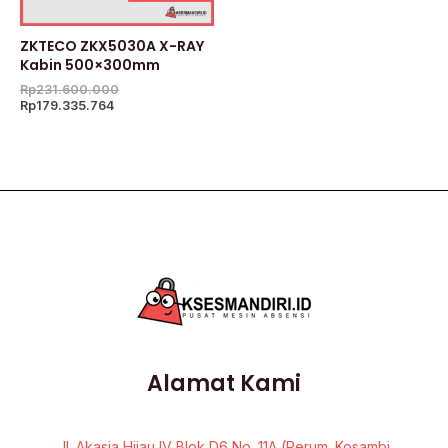
ZKTECO ZKX5030A X-RAY
Kabin 500×300mm
Rp
231.600.000
Rp
179.335.764
Alamat Kami
Jl. Akasia Hijau IV Blok D6 No. 11A (Perum. Kosambi