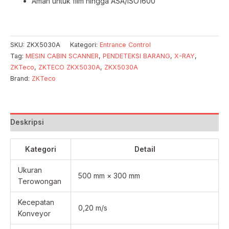
Aman untuk film hingga ASA/ISO1600
SKU:
ZKX5030A
Kategori:
Entrance Control
Tag:
MESIN CABIN SCANNER
,
PENDETEKSI BARANG
,
X-RAY
,
ZKTeco
,
ZKTECO ZKX5030A
,
ZKX5030A
Brand:
ZKTeco
Deskripsi
Kategori
Detail
Ukuran
500 mm × 300 mm
Terowongan
Kecepatan
0,20 m/s
Konveyor