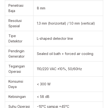
Penetrasi
8 mm
Baja
Resolusi
1.3 mm (horizontal) / 1.0 mm (vertical)
Spasial
Tipe
L-shaped detector line
Detektor
Pendingin
Sealed oil bath + forced air cooling
Generator
Tegangan
110/220 VAC ±10%, 50/60Hz
Operasi
Konsumsi
< 300 W
Daya
Kebisingan
< 58 dB
Suhu Operasi
−10°C sampai +45°C