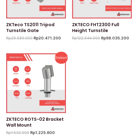
ZKTeco TS2011 Tripod
ZKTECO FHT2300 Full
Turnstile Gate
Height Turnstile
Rp
25.589.000
Rp
20.471.200
Rp
122.544.000
Rp
98.035.200
Harga
Harga
Diskon!
aslinya
saat
adalah:
ini
Rp1.532.000.
adalah:
Rp1.225.600.
ZKTECO ROTS-02 Bracket
Wall Mount
Rp
1.532.000
Rp
1.225.600