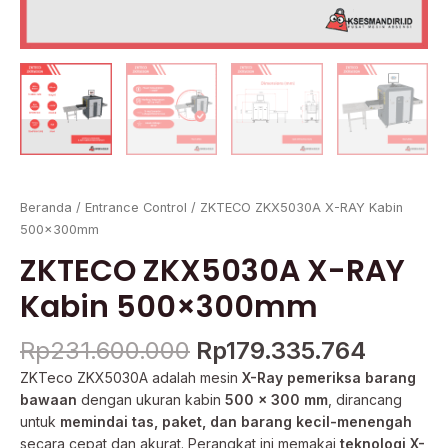
Beranda
/
Entrance Control
/ ZKTECO ZKX5030A X-RAY Kabin
500×300mm
ZKTECO ZKX5030A X-RAY
Kabin 500×300mm
Rp
231.600.000
Rp
179.335.764
ZKTeco ZKX5030A adalah mesin
X-Ray pemeriksa barang
bawaan
dengan ukuran kabin
500 × 300 mm
, dirancang
untuk
memindai tas, paket, dan barang kecil-menengah
secara cepat dan akurat. Perangkat ini memakai
teknologi X-