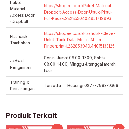
Paket
https://shopee.co.id/Paket-Material-
Material
Dropbolt-Access-Door-Untuk-Pintu-
Access Door
Full-Kaca-i.282853040.4951719993
(Dropbolt)
https://shopee.co.id/Flashdisk-Cleve-
Flashdisk
Untuk-Tarik-Data-Mesin-Absensi-
Tambahan
Fingerprint-i.282853040.44015133125
Senin–Jumat 08.00–17.00, Sabtu
Jadwal
08.00–14.00, Minggu & tanggal merah
Pengiriman
libur
Training &
Tersedia — Hubungi 0877-7993-9366
Pemasangan
Produk Terkait
Harga
Harga
Harga
Harg