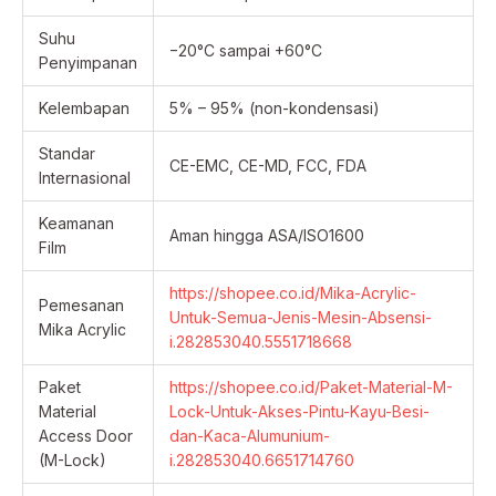
Suhu
−20°C sampai +60°C
Penyimpanan
Kelembapan
5% – 95% (non-kondensasi)
Standar
CE-EMC, CE-MD, FCC, FDA
Internasional
Keamanan
Aman hingga ASA/ISO1600
Film
https://shopee.co.id/Mika-Acrylic-
Pemesanan
Untuk-Semua-Jenis-Mesin-Absensi-
Mika Acrylic
i.282853040.5551718668
Paket
https://shopee.co.id/Paket-Material-M-
Material
Lock-Untuk-Akses-Pintu-Kayu-Besi-
Access Door
dan-Kaca-Alumunium-
(M-Lock)
i.282853040.6651714760