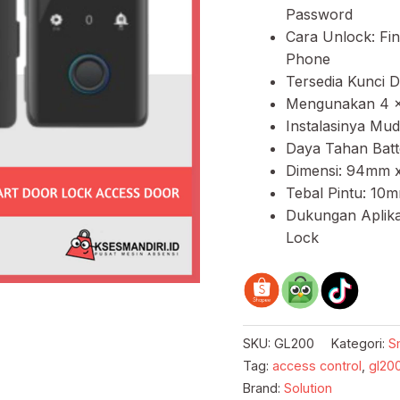
Password
Cara Unlock: Fin
Phone
Tersedia Kunci 
Mengunakan 4 x 1
Instalasinya Mu
Daya Tahan Batte
Dimensi: 94mm
Tebal Pintu: 10
Dukungan Aplika
Lock
SKU:
GL200
Kategori:
S
Tag:
access control
,
gl20
Brand:
Solution