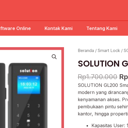
ftware Online
Kontak Kami
Tentang Kami
Ha
Beranda
/
Smart Lock
/ S
as
SOLUTION G
ad
Rp
Rp
1.700.000
Rp
SOLUTION GL200 Smart
modern yang dirancan
kenyamanan akses. Pr
pembukaan pintu sehi
kantor, hingga propert
Kapasitas User: 