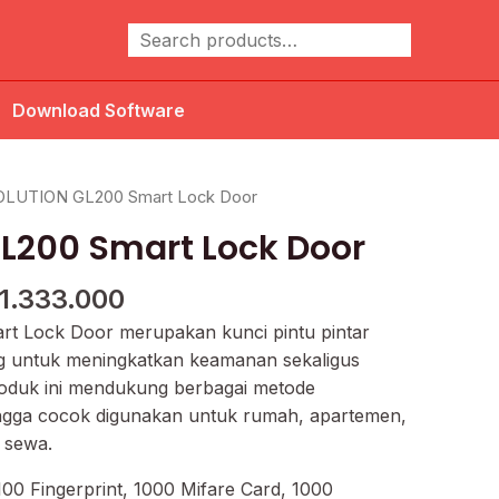
Cari
Download Software
rga
Harga
OLUTION GL200 Smart Lock Door
linya
saat
L200 Smart Lock Door
alah:
ini
1.700.000.
adalah:
1.333.000
Rp1.333.000.
 Lock Door merupakan kunci pintu pintar
g untuk meningkatkan keamanan sekaligus
oduk ini mendukung berbagai metode
ngga cocok digunakan untuk rumah, apartemen,
i sewa.
100 Fingerprint, 1000 Mifare Card, 1000