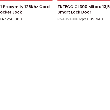
1 Proxymity 125Khz Card
ZKTECO GL300 Mifare 13,
Locker Lock
Smart Lock Door
0
Rp
250.000
Rp
4.353.000
Rp
2.089.440