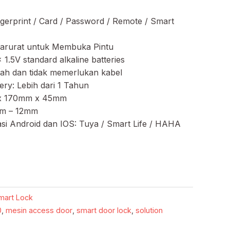
gerprint / Card / Password / Remote / Smart
Darurat untuk Membuka Pintu
.5V standard alkaline batteries
dah dan tidak memerlukan kabel
ry: Lebih dari 1 Tahun
 x 170mm x 45mm
mm – 12mm
si Android dan IOS: Tuya / Smart Life / HAHA
mart Lock
0
,
mesin access door
,
smart door lock
,
solution