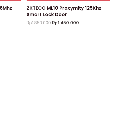
56Mhz
ZKTECO ML10 Proxymity 125Khz
Smart Lock Door
Rp
1.850.000
Rp
1.450.000