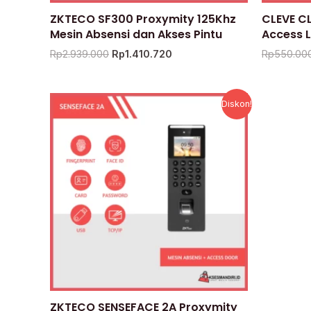
ZKTECO SF300 Proxymity 125Khz
CLEVE CL
Mesin Absensi dan Akses Pintu
Access 
Rp
2.939.000
Rp
1.410.720
Rp
550.00
Harga
Harga
Diskon!
aslinya
saat
adalah:
ini
Rp4.553.000.
adalah:
Rp2.185.440.
ZKTECO SENSEFACE 2A Proxymity